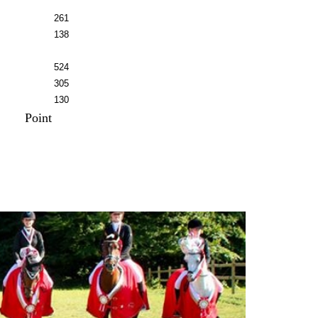
261
138
524
305
130
Point