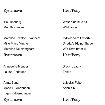
blade
Rytternavn
Hest/Pony
Tia Lundberg
West side blue hit
Mia Thomassen
Wilddancer
Mathilde Trantoft Svanberg
Lykkesholm Cyperb
Mille-Marie Vinther
Drisdal's Flying Thyson
Mathilde De Neergaard
WR Terminator II
Rytternavn
Hest/Pony
Annesofie Menzer
Black Beauty
Louise Pedersen
Frinka
Alma Bang
Laibek's Fulton
Maria L. Mortensen
Adonis K.
Ingen indberetninger
Rytternavn
Hest/Pony