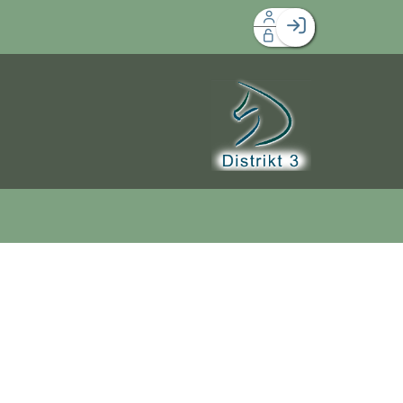
Facebook login
Husk mig
Glemt password
Opret profil
Log ind