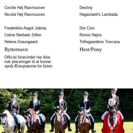
Cecilie Høj Rasmussen
Destiny
Nicolai Høj Rasmussen
Hagaslaett's Lambada
Frederikke Aagot Jabina
Dot Com
Celine Rørbæk Silfen
Romio Højris
Helena Graungaard
Toftegaardens Toscana
Rytternavn
Hest/Pony
Officiel listevinder har ikke
nok placeringer til at kunne
opnå Ærespræmie for listen