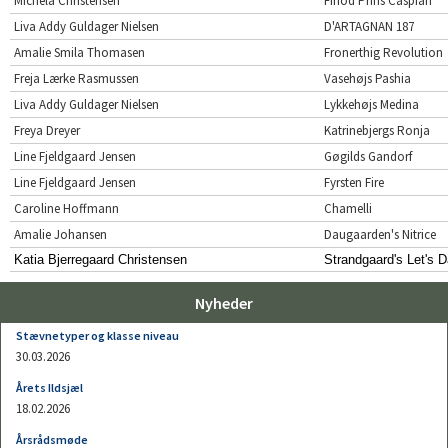
Michela Christensen
Firfod Prins Caspian
Liva Addy Guldager Nielsen
D'ARTAGNAN 187
Amalie Smila Thomasen
Fronerthig Revolution
Freja Lærke Rasmussen
Vasehøjs Pashia
Liva Addy Guldager Nielsen
Lykkehøjs Medina
Freya Dreyer
Katrinebjergs Ronja
Line Fjeldgaard Jensen
Gøgilds Gandorf
Line Fjeldgaard Jensen
Fyrsten Fire
Caroline Hoffmann
Chamelli
Amalie Johansen
Daugaarden's Nitrice
Katia Bjerregaard Christensen
Strandgaard's Let's 
Nyheder