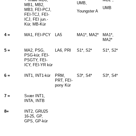
UMB,
MB1, MB2,
UMB
MB3, FEI-PCJ,
Youngster A
FEI-TCJ, FEI-
ICJ, FEI jun.-
Kür, MB-Kür
4 =
MA1, FEI-PCY
LA5
MA1*, MA2*
MA1*,
MA2*
5 =
MA2, PSG,
LA6, PRI
S1*, S2*
S1*, S2*
PSG-kür, FEI-
PSGTY, FEI-
ICY, FEI-YR kür
6 =
INT1, INT1-kür
PRM,
S3*, S4*
S3*, S4*
PRT, FEI-
pony Kür
7 =
Svær INT1,
INTA, INTB
8=
INT2, GRU25
16-25, GP,
GPS, GP-kür