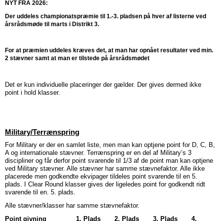
NYT FRA 2026:
Der uddeles championatspræmie til 1.-3. pladsen på hver af listerne ved
årsrådsmøde til marts i Distrikt 3.
For at præmien uddeles kræves det, at man har opnået resultater ved min.
2 stævner samt at man er tilstede på årsrådsmødet
Det er kun individuelle placeringer der gælder. Der gives dermed ikke
point i hold klasser.
Military/Terrænspring
For Military er der en samlet liste, men man kan optjene point for D, C, B,
A og internationale stævner. Terrænspring er en del af Military’s 3
discipliner og får derfor point svarende til 1/3 af de point man kan optjene
ved Military stævner. Alle stævner har samme stævnefaktor. Alle ikke
placerede men godkendte ekvipager tildeles point svarende til en 5.
plads. I Clear Round klasser gives der ligeledes point for godkendt ridt
svarende til en. 5. plads.
Alle stævner/klasser har samme stævnefaktor.
Point givning
1. Plads 2. Plads 3. Plads 4.