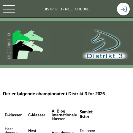
DISTRIKT 3 - RIDEFORBUND
Der er følgende championater i Distrikt 3 for 2026
.
A, B og
Samlet
D-klasser
C-klasser
internationale
lister
klasser
Hest
Hest
Distance
dressur
Hest dressur