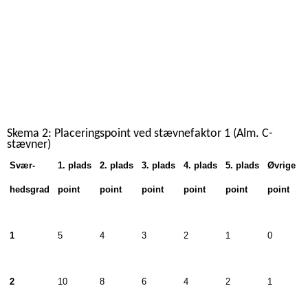
Skema 2: Placeringspoint ved stævnefaktor 1 (Alm. C-
stævner)
Svær-
1. plads
2. plads
3. plads
4. plads
5. plads
Øvrige
hedsgrad
point
point
point
point
point
point
1
5
4
3
2
1
0
2
10
8
6
4
2
1