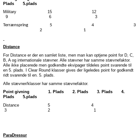
Plads 5.plads
Military 15 12
9 6 3
Terrænspring
5 4 3
2 1
Distance
For Distance er der en samlet liste, men man kan optjene point for D, C,
B, A og internationale stævner. Alle stævner har samme stævnefaktor.
Alle ikke placerede men godkendte ekvipager tildeles point svarende til
en 5. plads. I Clear Round klasser gives der ligeledes point for godkendt
ridt svarende til en. 5. plads.
Alle stævner/klasser har samme stævnefaktor.
Point givning
1. Plads 2. Plads 3. Plads 4.
Plads 5.plads
Distance 5 4
3 2 1
ParaDressur