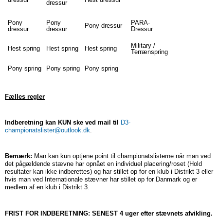
dressur
Pony
Pony
PARA-
Pony dressur
dressur
dressur
Dressur
Military /
Hest spring
Hest spring
Hest spring
Terrænspring
Pony spring
Pony spring
Pony spring
Fælles regler
Indberetning kan KUN ske ved mail til
D3-
championatslister@outlook.dk
.
Bemærk:
Man kan kun optjene point til championatslisterne når man ved
det pågældende stævne har opnået en individuel placering/roset (Hold
resultater kan ikke indberettes) og har stillet op for en klub i Distrikt 3 eller
hvis man ved Internationale stævner har stillet op for Danmark og er
medlem af en klub i Distrikt 3.
FRIST FOR INDBERETNING: SENEST 4 uger efter stævnets afvikling.