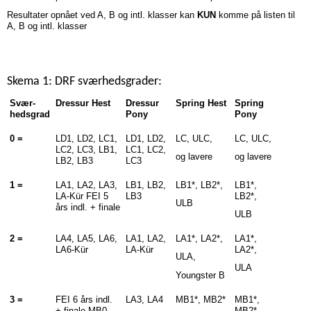
Resultater opnået ved A, B og intl. klasser kan
KUN
komme på listen til
A, B og intl. klasser
Skema 1: DRF sværhedsgrader:
Svær-
Dressur Hest
Dressur
Spring Hest
Spring
hedsgrad
Pony
Pony
0 =
LD1, LD2, LC1,
LD1, LD2,
LC, ULC,
LC, ULC,
LC2, LC3, LB1,
LC1, LC2,
og lavere
og lavere
LB2, LB3
LC3
1 =
LA1, LA2, LA3,
LB1, LB2,
LB1*, LB2*,
LB1*,
LA-Kür FEI 5
LB3
LB2*,
ULB
års indl. + finale
ULB
2 =
LA4, LA5, LA6,
LA1, LA2,
LA1*, LA2*,
LA1*,
LA6-Kür
LA-Kür
LA2*,
ULA,
ULA
Youngster B
3 =
FEI 6 års indl.
LA3, LA4
MB1*, MB2*
MB1*,
+ finale MB0,
MB2*,