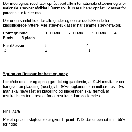
Der medregnes resultater opnået ved alle internationale stævner og/eller
nationale stævner afviklet i Danmark. Kun resultater opnået i klasser for
paradressur tæller med.
Der er en samlet liste for alle grader og den er udelukkende for
klassificerede ryttere. Alle stævner/klasser har samme stævnefaktor.
Point givning
1. Plads 2. Plads 3. Plads 4.
Plads 5.plads
ParaDressur 5 4
3 2 1
Spring og Dressur for hest og pony
For både dressur og spring gør det sig gældende, at
KUN resultater der
har givet en placering (roset) jvf. DRF's reglement kan indberettes.
Dvs.
man skal have fået en placering og placeringen skal fremgå af
resultatlisten for stævnet for at resultatet kan godkendes.
NYT 2026:
Roset opnået i sløjfedressur giver 1. point HVIS der er opnået min. 65%
for ridtet