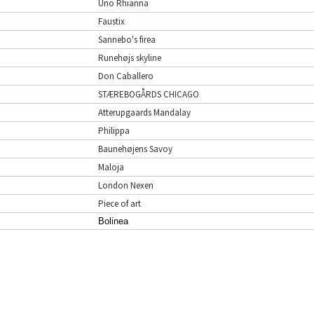
Uno Rhianna
Faustix
Sannebo's firea
Runehøjs skyline
Don Caballero
STÆREBOGÅRDS CHICAGO
Atterupgaards Mandalay
Philippa
Baunehøjens Savoy
Maloja
London Nexen
Piece of art
Bolinea