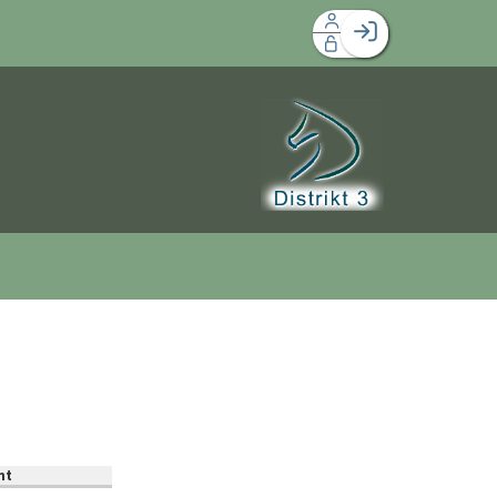
Facebook login
Husk mig
Glemt password
Opret profil
Log ind
nt