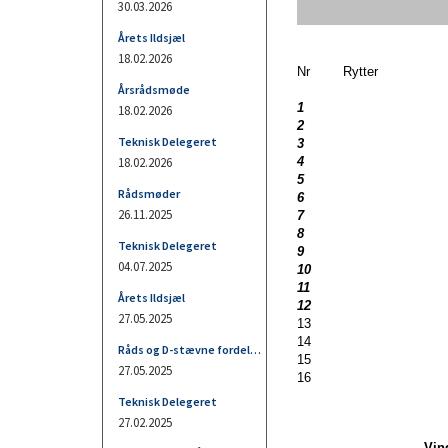
Nr
Rytter
1
2
3
4
5
6
7
8
9
10
11
12
13
14
15
16
Vind