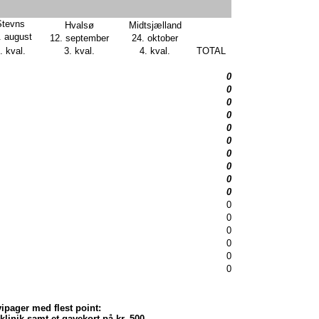
Stevns
Hvalsø
Midtsjælland
. august
12. september
24. oktober
. kval.
3. kval.
4. kval.
TOTAL
0
0
0
0
0
0
0
0
0
0
0
0
0
0
0
0
vipager med flest point:
inik samt et gavekort på kr. 500