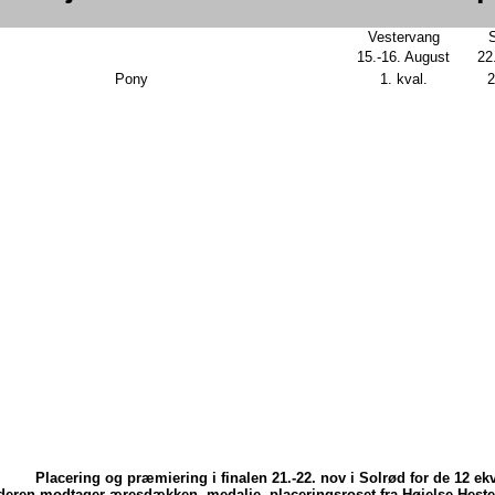
Vestervang
15.-16. August
22
Pony
1. kval.
2
Placering og præmiering i finalen 21.-22. nov i Solrød for de 12 ek
eren modtager æresdækken, medalje, placeringsroset fra Højelse Hestekl