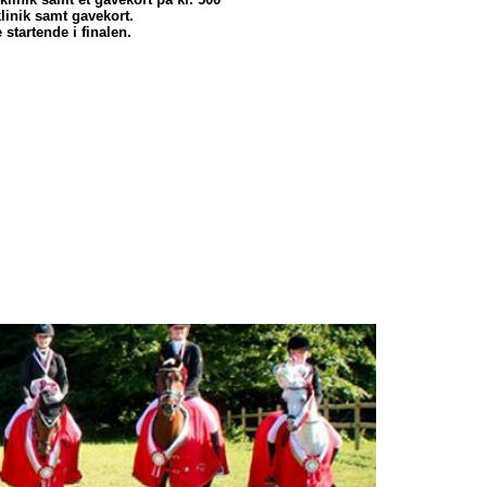
linik samt gavekort.
 startende i finalen.