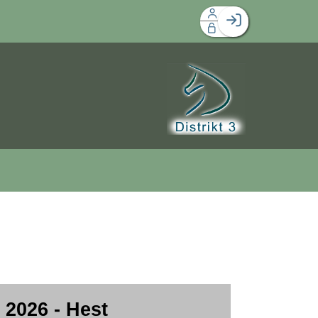
Facebook login
Husk mig
Glemt password
Opret profil
Log ind
 2026 - Hest